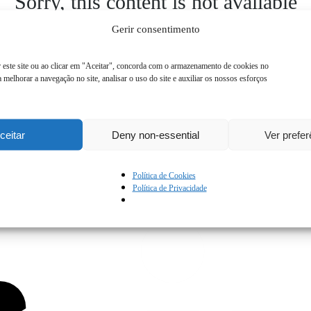
Sorry, this content is not available
Gerir consentimento
 este site ou ao clicar em "Aceitar", concorda com o armazenamento de cookies no
a melhorar a navegação no site, analisar o uso do site e auxiliar os nossos esforços
ceitar
Deny non-essential
Ver prefe
Termos de utilização
Política de Cookies
Contacte-nos
Política de Privacidade